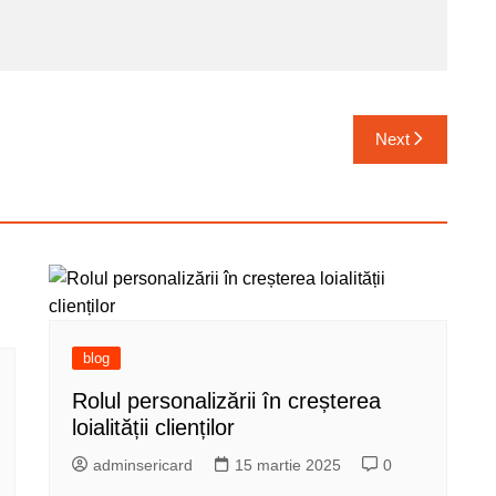
Next
blog
Rolul personalizării în creșterea
loialității clienților
adminsericard
15 martie 2025
0