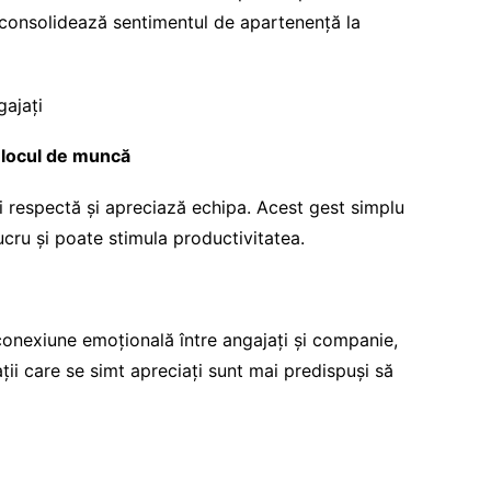
 consolidează sentimentul de apartenență la
gajați
a locul de muncă
i respectă și apreciază echipa. Acest gest simplu
cru și poate stimula productivitatea.
conexiune emoțională între angajați și companie,
ții care se simt apreciați sunt mai predispuși să