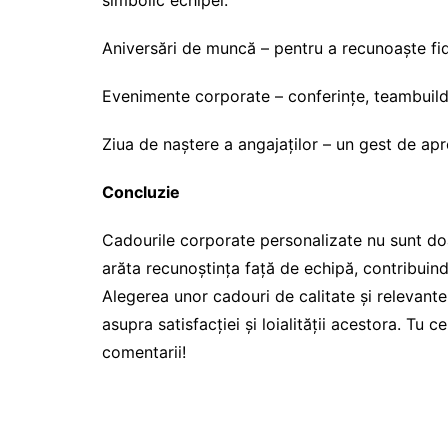
simbolic echipei.
Aniversări de muncă – pentru a recunoaște fide
Evenimente corporate – conferințe, teambuildi
Ziua de naștere a angajaților – un gest de apr
Concluzie
Cadourile corporate personalizate nu sunt doa
arăta recunoștința față de echipă, contribuind
Alegerea unor cadouri de calitate și relevant
asupra satisfacției și loialității acestora. Tu 
comentarii!