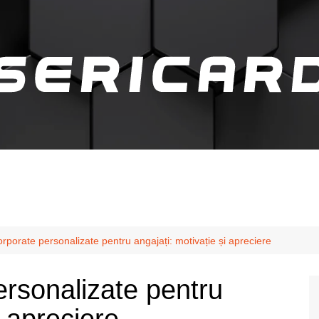
rporate personalizate pentru angajați: motivație și apreciere
ersonalizate pentru