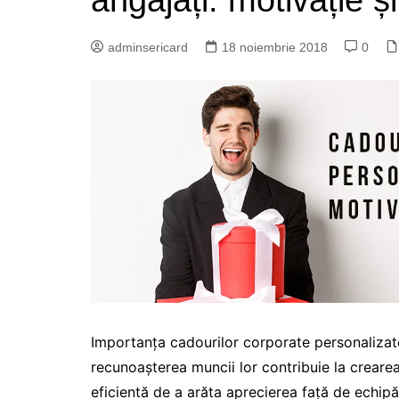
angajați: motivație ș
adminsericard
18 noiembrie 2018
0
Importanța cadourilor corporate personalizate
recunoașterea muncii lor contribuie la creare
eficientă de a arăta aprecierea față de echip